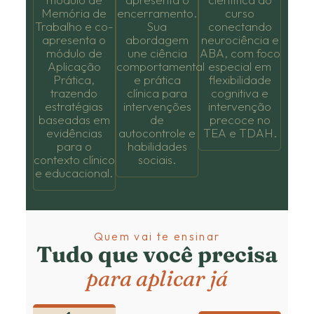
Memória de
encerramento.
curso
Trabalho e co-
Sua
conectando
apresenta o
abordagem
neurociência e
módulo de
une ciência
ABA, com foco
Aplicação
comportamental
especial em
Prática,
e prática
flexibilidade
trazendo
clínica para
cognitiva e
estratégias
intervenções
intervenção
baseadas em
de
precoce no
evidências
autocontrole e
TEA e TDAH.
para o
habilidades
contexto clínico
sociais.
e educacional.
Quem vai te ensinar
Tudo que você precisa
para aplicar já