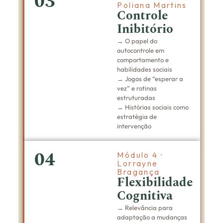
03
Poliana Martins
Controle
Inibitório
→ O papel do
autocontrole em
comportamento e
habilidades sociais
→ Jogos de “esperar a
vez” e rotinas
estruturadas
→ Histórias sociais como
estratégia de
intervenção
04
Módulo 4 ·
Lorrayne
Bragança
Flexibilidade
Cognitiva
→ Relevância para
adaptação a mudanças