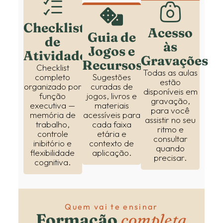
Checklist
Acesso
Guia de
de
às
Jogos e
Atividades
Gravações
Recursos
Checklist
Todas as aulas
completo
Sugestões
estão
organizado por
curadas de
disponíveis em
função
jogos, livros e
gravação,
executiva —
materiais
para você
memória de
acessíveis para
assistir no seu
trabalho,
cada faixa
ritmo e
controle
etária e
consultar
inibitório e
contexto de
quando
flexibilidade
aplicação.
precisar.
cognitiva.
Quem vai te ensinar
Formação
completa