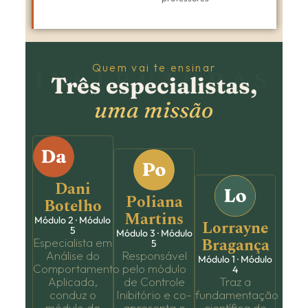
Quem vai te ensinar
INSTRUTORAS
Três especialistas,
uma missão
Dani
Poliana
Botelho
Martins
Módulo 2 · Módulo
Lorrayne
5
Módulo 3 · Módulo
Bragança
Especialista em
5
Análise do
Responsável
Módulo 1 · Módulo
Comportamento
pelo módulo
4
Aplicada,
de Controle
Traz a
conduz o
Inibitório e co-
fundamentação
módulo de
apresenta o
científica do