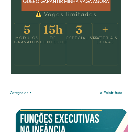
QUERO GARANTIR MINHA VAGA AGORA
Vagas limitadas
5
15h
3
+
MÓDULOS
DE
ESPECIALISTAS
MATERIAIS
GRAVADOS
CONTEÚDO
EXTRAS
Categorias
Exibir tudo