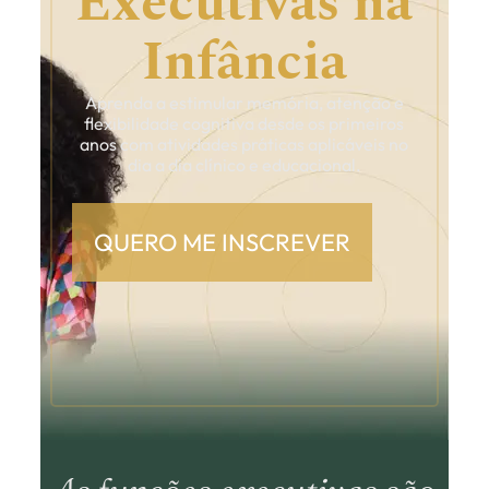
Executivas na
Infância
Aprenda a estimular memória, atenção e
flexibilidade cognitiva desde os primeiros
anos com atividades práticas aplicáveis no
dia a dia clínico e educacional.
QUERO ME INSCREVER